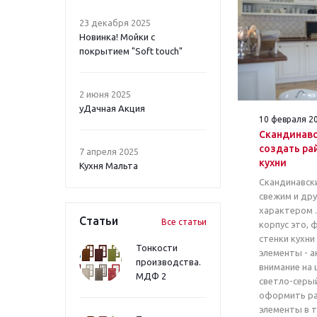
23 декабря 2025
Новинка! Мойки с
покрытием "Soft touch"
2 июня 2025
уДачная Акция
10 февраля 2
Скандинавск
создать ра
7 апреля 2025
кухни
Кухня Мальта
Скандинавск
свежим и д
характером .
Статьи
Все статьи
корпус это, 
стенки кухни
Тонкости
элементы - 
производства.
внимание на 
МДФ 2
светло-серы
оформить ра
элементы в т