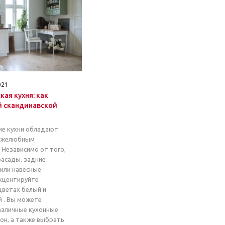
021
ая кухня: как
й скандинавской
ие кухни обладают
ружелюбным
 Независимо от того,
фасады, задние
 или навесные
акцентируйте
цветах белый и
й . Вы можете
зличные кухонные
он, а также выбрать