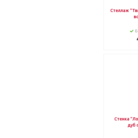
Стеллаж "Тв
в
Е
Стенка "Л
дуб 