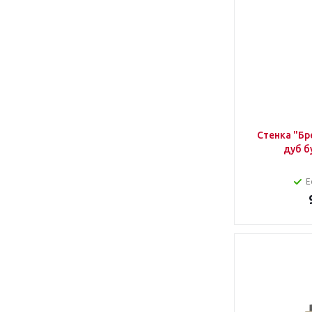
Стенка "Бр
дуб б
Е