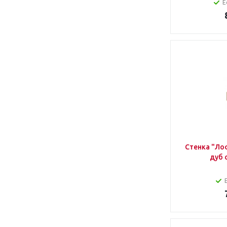
Е
Стенка "Лоф
дуб 