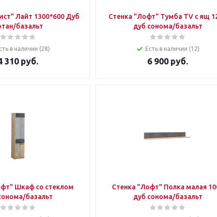
ист" Лайт 1300*600 Дуб
Стенка "Лофт" Тумба TV с ящ 1
отан/базальт
дуб сонома/базальт
сть в наличии (28)
Есть в наличии (12)
4 310
руб.
6 900
руб.
офт" Шкаф со стеклом
Стенка "Лофт" Полка малая 10
сонома/базальт
дуб сонома/базальт